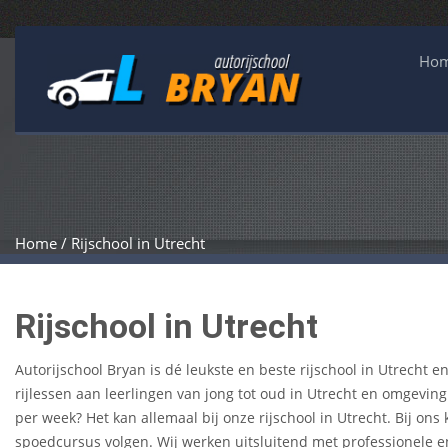
Ho
Home / Rijschool in Utrecht
Rijschool in Utrecht
Autorijschool Bryan is dé leukste en beste rijschool in Utrecht 
rijlessen aan leerlingen van jong tot oud in Utrecht en omgeving.
per week? Het kan allemaal bij onze rijschool in Utrecht. Bij ons
spoedcursus volgen. Wij werken uitsluitend met professionele en